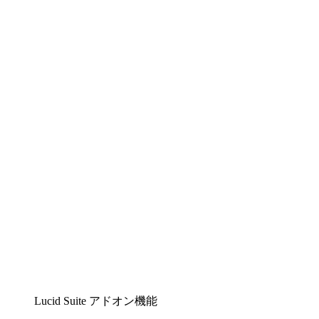
Lucidchart
複雑な内容をチームで分かりやすく理解できるイ
ンテリジェントな作図ソリューション
Lucidspark
チームが最高のアイデアを出し合い、行動につな
げられるバーチャルホワイトボード
airfocus
プロダクト管理・ロードマップツール
Lucid Suite アドオン機能