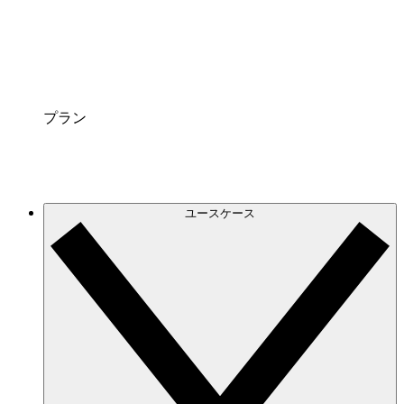
連携サービス
Lucidchart を普段お使いのプラットフォームと連
携させましょう。
プラン
ユースケース