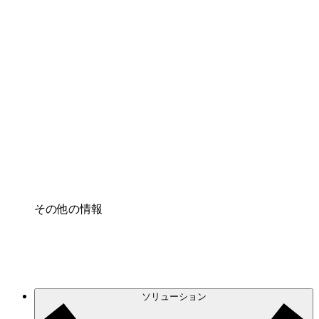
クラウドアクセル
クラウドインフラに対する将来の変更をより良く
理解し、計画を立てましょう。
プロセスアクセル
プロセス文書化のガバナンスを標準化し、改善す
る。
Enterprise Shield
強化されたセキュリティと詳細な制御を追加す
る。
その他の情報
ソリューション