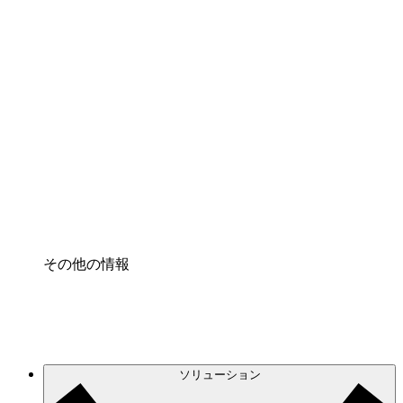
クラウドアクセル
クラウドインフラに対する将来の変更をより良く
理解し、計画を立てましょう。
プロセスアクセル
プロセス文書化のガバナンスを標準化し、改善す
る。
Enterprise Shield
強化されたセキュリティと詳細な制御を追加す
る。
その他の情報
ソリューション