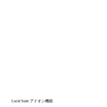
Lucidchart
複雑な内容をチームで分かりやすく理解できるイ
ンテリジェントな作図ソリューション
Lucidspark
チームが最高のアイデアを出し合い、行動につな
げられるバーチャルホワイトボード
airfocus
プロダクト管理・ロードマップツール
Lucid Suite アドオン機能