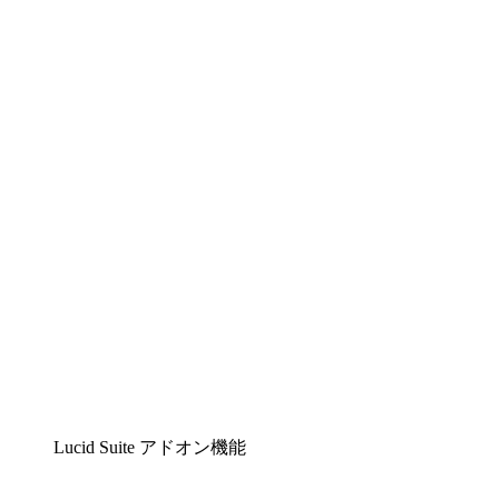
Lucidchart
複雑な内容をチームで分かりやすく理解できるイ
ンテリジェントな作図ソリューション
Lucidspark
チームが最高のアイデアを出し合い、行動につな
げられるバーチャルホワイトボード
airfocus
プロダクト管理・ロードマップツール
Lucid Suite アドオン機能
クラウドアクセル