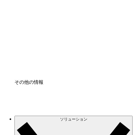
クラウドインフラに対する将来の変更をより良く
理解し、計画を立てましょう。
プロセスアクセル
プロセス文書化のガバナンスを標準化し、改善す
る。
Enterprise Shield
強化されたセキュリティと詳細な制御を追加す
る。
その他の情報
ソリューション