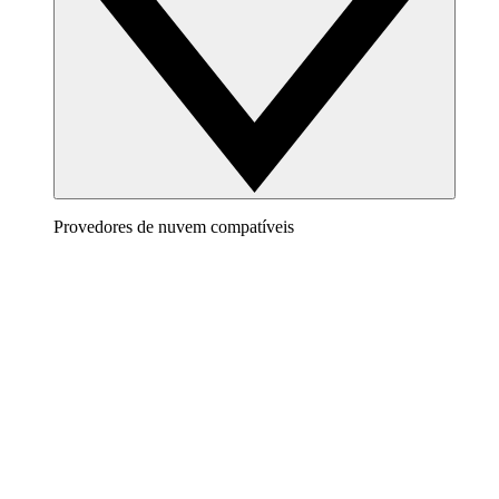
Provedores de nuvem compatíveis
AWS
Crie uma imagem bem definida da sua arquitetura da
AWS para visualizar e otimizar seu ambiente de nuvem.
Azure
Use diagramas de nuvem precisos e dinâmicos para
monitorar sua infraestrutura do Azure.
Google Cloud
Crie e filtre diagramas do Google Cloud para organizá-