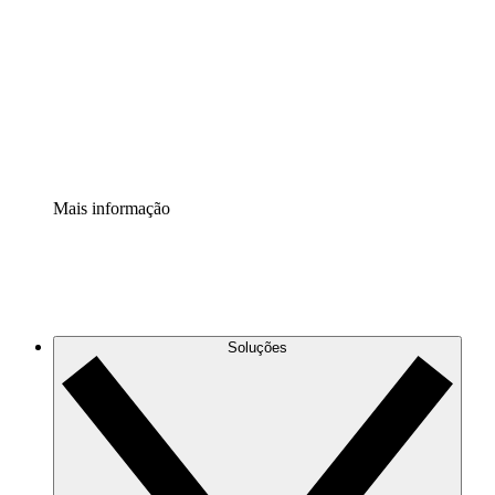
Extensão Processos
Padronize e melhore a governança da documentação de
processos.
Extensão de segurança
Adicione uma camada de segurança reforçada e
controle granular.
Mais informação
Soluções