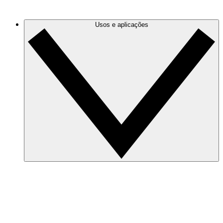
los e focar nas informações de que você mais precisa.
Usos e aplicações
Segurança e conformidade
Use diagramas precisos na nuvem para minimizar riscos
e se preparar para auditorias rapidamente.
Reações a incidentes