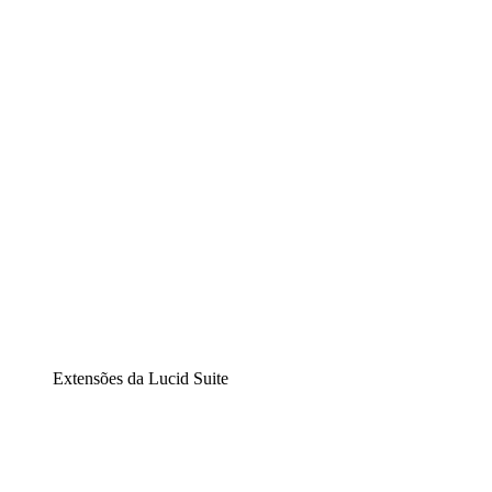
Lucidchart
Diagramação inteligente
Lucidspark
Lousa interativa virtual
airfocus
Gestão de produtos e roadmaps
Extensões da Lucid Suite
Extensão Nuvem
Entenda e planeje melhor as mudanças futuras em sua
infraestrutura de nuvem.