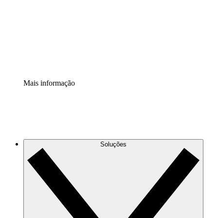
Padronize e melhore a governança da documentação de
processos.
Extensão de segurança
Adicione uma camada de segurança reforçada e
controle granular.
Mais informação
Soluções