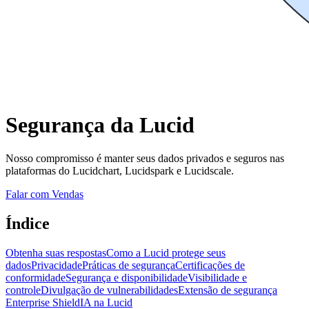
Segurança da Lucid
Nosso compromisso é manter seus dados privados e seguros nas
plataformas do Lucidchart, Lucidspark e Lucidscale.
Falar com Vendas
Índice
Obtenha suas respostas
Como a Lucid protege seus
dados
Privacidade
Práticas de segurança
Certificações de
conformidade
Segurança e disponibilidade
Visibilidade e
controle
Divulgação de vulnerabilidades
Extensão de segurança
Enterprise Shield
IA na Lucid