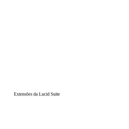
Diagramação inteligente
Lucidspark
Lousa interativa virtual
airfocus
Gestão de produtos e roadmaps
Extensões da Lucid Suite
Extensão Nuvem
Entenda e planeje melhor as mudanças futuras em sua
infraestrutura de nuvem.
Extensão Processos