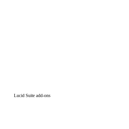
Intelligente diagrammen
Lucidspark
Online whiteboard
airfocus
Product management en roadmapping
Lucid Suite add-ons
Cloud versneller
Begrijp en plan toekomstige veranderingen aan je cloud
infrastructuur beter