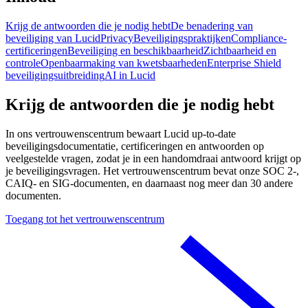
Krijg de antwoorden die je nodig hebt
De benadering van
beveiliging van Lucid
Privacy
Beveiligingspraktijken
Compliance-
certificeringen
Beveiliging en beschikbaarheid
Zichtbaarheid en
controle
Openbaarmaking van kwetsbaarheden
Enterprise Shield
beveiligingsuitbreiding
AI in Lucid
Krijg de antwoorden die je nodig hebt
In ons vertrouwenscentrum bewaart Lucid up-to-date
beveiligingsdocumentatie, certificeringen en antwoorden op
veelgestelde vragen, zodat je in een handomdraai antwoord krijgt op
je beveiligingsvragen. Het vertrouwenscentrum bevat onze SOC 2-,
CAIQ- en SIG-documenten, en daarnaast nog meer dan 30 andere
documenten.
Toegang tot het vertrouwenscentrum