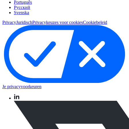
Português
Pусский
Svenska
Privacy
Juridisch
Privacykeuzes voor cookies
Cookiebeleid
Je privacyvoorkeuren