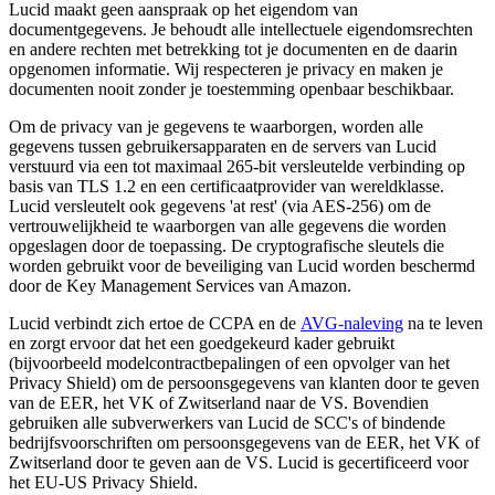
Lucid maakt geen aanspraak op het eigendom van
documentgegevens. Je behoudt alle intellectuele eigendomsrechten
en andere rechten met betrekking tot je documenten en de daarin
opgenomen informatie. Wij respecteren je privacy en maken je
documenten nooit zonder je toestemming openbaar beschikbaar.
Om de privacy van je gegevens te waarborgen, worden alle
gegevens tussen gebruikersapparaten en de servers van Lucid
verstuurd via een tot maximaal 265-bit versleutelde verbinding op
basis van TLS 1.2 en een certificaatprovider van wereldklasse.
Lucid versleutelt ook gegevens 'at rest' (via AES-256) om de
vertrouwelijkheid te waarborgen van alle gegevens die worden
opgeslagen door de toepassing. De cryptografische sleutels die
worden gebruikt voor de beveiliging van Lucid worden beschermd
door de Key Management Services van Amazon.
Lucid verbindt zich ertoe de CCPA en de
AVG-naleving
na te leven
en zorgt ervoor dat het een goedgekeurd kader gebruikt
(bijvoorbeeld modelcontractbepalingen of een opvolger van het
Privacy Shield) om de persoonsgegevens van klanten door te geven
van de EER, het VK of Zwitserland naar de VS. Bovendien
gebruiken alle subverwerkers van Lucid de SCC's of bindende
bedrijfsvoorschriften om persoonsgegevens van de EER, het VK of
Zwitserland door te geven aan de VS. Lucid is gecertificeerd voor
het EU-US Privacy Shield.