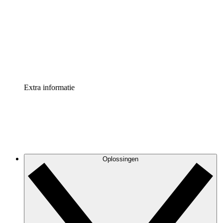
Processversneller
Standaardiseer en verbeter de beheer van
procesdocumentatie
Enterprise shield
Voeg een extra laag versterkte beveiliging en controle
toe
Extra informatie
Oplossingen