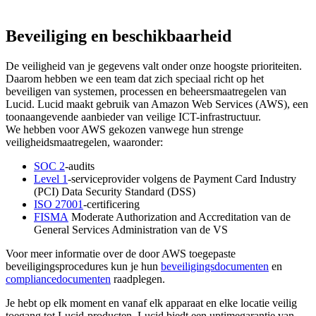
Beveiliging en beschikbaarheid
De veiligheid van je gegevens valt onder onze hoogste prioriteiten.
Daarom hebben we een team dat zich speciaal richt op het
beveiligen van systemen, processen en beheersmaatregelen van
Lucid. Lucid maakt gebruik van Amazon Web Services (AWS), een
toonaangevende aanbieder van veilige ICT-infrastructuur.
We hebben voor AWS gekozen vanwege hun strenge
veiligheidsmaatregelen, waaronder:
SOC 2
-audits
Level 1
-serviceprovider volgens de Payment Card Industry
(PCI) Data Security Standard (DSS)
ISO 27001
-certificering
FISMA
Moderate Authorization and Accreditation van de
General Services Administration van de VS
Voor meer informatie over de door AWS toegepaste
beveiligingsprocedures kun je hun
beveiligingsdocumenten
en
compliancedocumenten
raadplegen.
Je hebt op elk moment en vanaf elk apparaat en elke locatie veilig
toegang tot Lucid-producten. Lucid biedt een uptimegarantie van