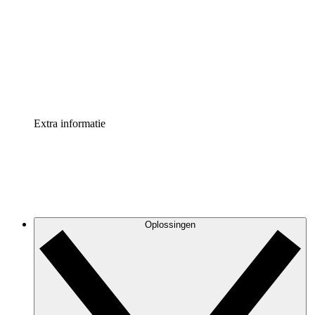
Processversneller
Standaardiseer en verbeter de beheer van
procesdocumentatie
Enterprise shield
Voeg een extra laag versterkte beveiliging en controle
toe
Extra informatie
Oplossingen