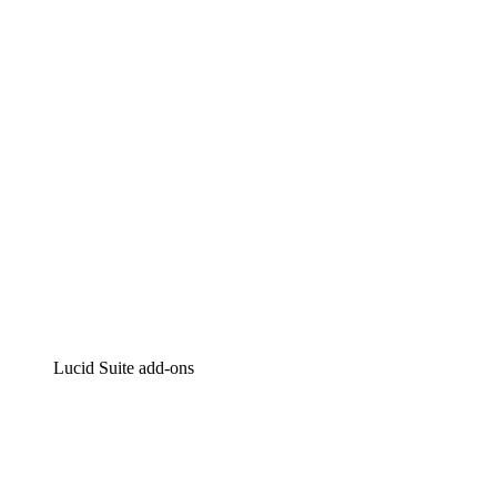
Intelligente diagrammen
Lucidspark
Online whiteboard
airfocus
Product management en roadmapping
Lucid Suite add-ons
Cloud versneller
Begrijp en plan toekomstige veranderingen aan je cloud
infrastructuur beter