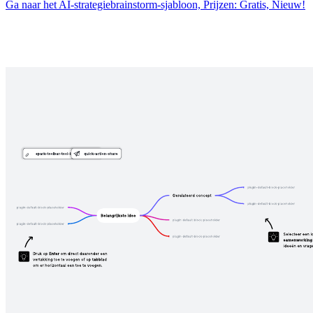
Ga naar het AI-strategiebrainstorm-sjabloon, Prijzen: Gratis, Nieuw!