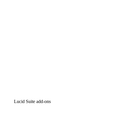
Lucidchart
Intelligente diagrammen
Lucidspark
Online whiteboard
airfocus
Product management en roadmapping
Lucid Suite add-ons
Cloud versneller
Begrijp en plan toekomstige veranderingen aan je cloud
infrastructuur beter