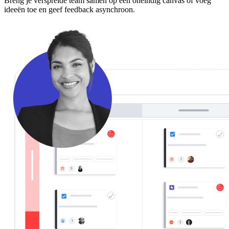
Breng je verspreide team samen op een oneindig canvas of voeg
ideeën toe en geef feedback asynchroon.