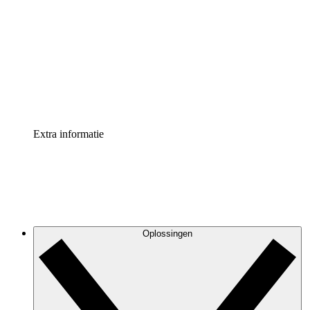
Processversneller
Standaardiseer en verbeter de beheer van
procesdocumentatie
Enterprise shield
Voeg een extra laag versterkte beveiliging en controle
toe
Extra informatie
Oplossingen