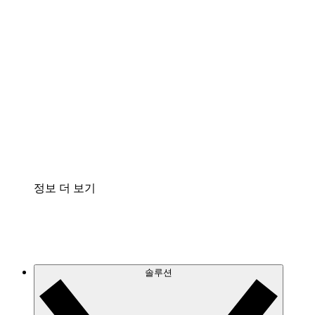
클라우드 인프라에 대한 이해도를 높이고 향후 변
화를 계획할 수 있습니다.
프로세스 액셀러레이터
프로세스 문서의 거버넌스를 표준화하고 개선할
수 있습니다.
Enterprise Shield
보안을 강화하고 세분화된 제어 계층을 추가할 수
있습니다.
정보 더 보기
솔루션