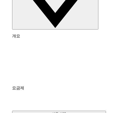
개요
Lucidspark 개요
팀이 최고의 아이디어를 제시하고 실행할 수 있는
가상 화이트보드입니다.
통합
팀에게 익숙한 인기 앱과 연결되어 있습니다.
요금제