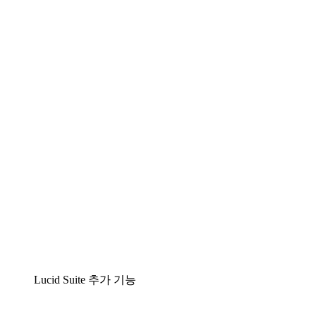
Lucidchart
팀이 복잡성을 명확성으로 바꿀 수 있는 지능형 다
이어그램 작성 솔루션
Lucidspark
팀이 최고의 아이디어를 제시하고 실행할 수 있는
가상 화이트보드
airfocus
제품 관리 및 로드매핑
Lucid Suite 추가 기능
클라우드 액셀러레이터