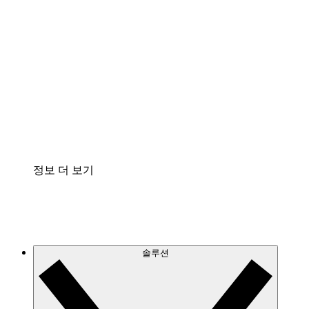
클라우드 인프라에 대한 이해도를 높이고 향후 변
화를 계획할 수 있습니다.
프로세스 액셀러레이터
프로세스 문서의 거버넌스를 표준화하고 개선할
수 있습니다.
Enterprise Shield
보안을 강화하고 세분화된 제어 계층을 추가할 수
있습니다.
정보 더 보기
솔루션