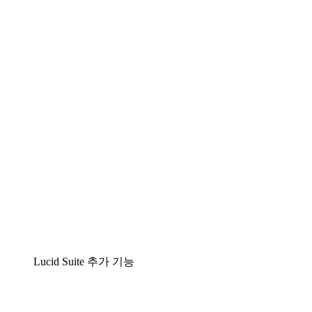
팀이 복잡성을 명확성으로 바꿀 수 있는 지능형 다
이어그램 작성 솔루션
Lucidspark
팀이 최고의 아이디어를 제시하고 실행할 수 있는
가상 화이트보드
airfocus
제품 관리 및 로드매핑
Lucid Suite 추가 기능
클라우드 액셀러레이터