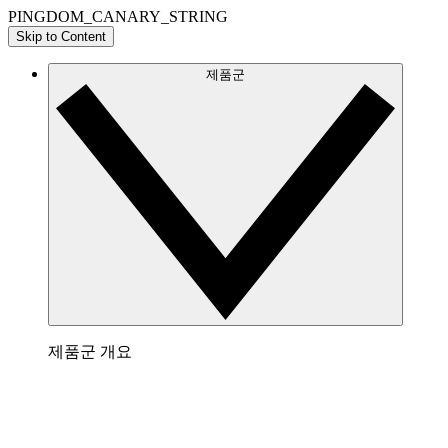
PINGDOM_CANARY_STRING
Skip to Content
제품군
제품군 개요
Lucidchart