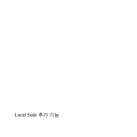
팀이 복잡성을 명확성으로 바꿀 수 있는 지능형 다
이어그램 작성 솔루션
Lucidspark
팀이 최고의 아이디어를 제시하고 실행할 수 있는
가상 화이트보드
airfocus
제품 관리 및 로드매핑
Lucid Suite 추가 기능
클라우드 액셀러레이터