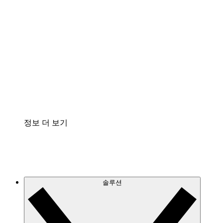
클라우드 인프라에 대한 이해도를 높이고 향후 변
화를 계획할 수 있습니다.
프로세스 액셀러레이터
프로세스 문서의 거버넌스를 표준화하고 개선할
수 있습니다.
Enterprise Shield
보안을 강화하고 세분화된 제어 계층을 추가할 수
있습니다.
정보 더 보기
솔루션