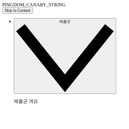
PINGDOM_CANARY_STRING
Skip to Content
제품군
제품군 개요
Lucidchart