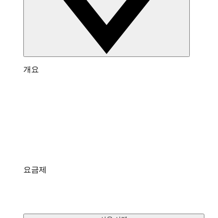
개요
Lucidspark 개요
팀이 최고의 아이디어를 제시하고 실행할 수 있는
가상 화이트보드입니다.
통합
팀에게 익숙한 인기 앱과 연결되어 있습니다.
요금제