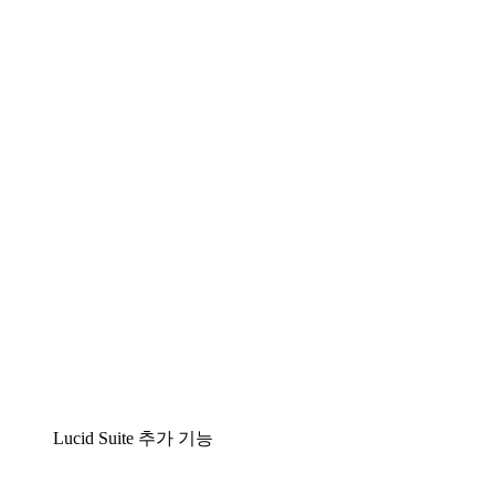
Lucidchart
팀이 복잡성을 명확성으로 바꿀 수 있는 지능형 다
이어그램 작성 솔루션
Lucidspark
팀이 최고의 아이디어를 제시하고 실행할 수 있는
가상 화이트보드
airfocus
제품 관리 및 로드매핑
Lucid Suite 추가 기능
클라우드 액셀러레이터