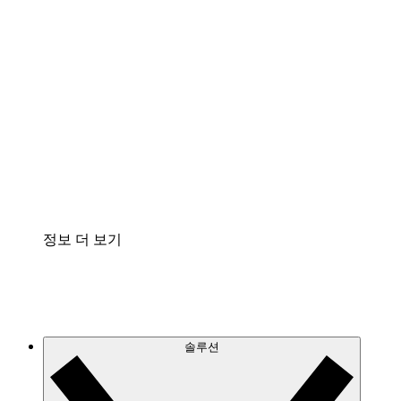
클라우드 인프라에 대한 이해도를 높이고 향후 변
화를 계획할 수 있습니다.
프로세스 액셀러레이터
프로세스 문서의 거버넌스를 표준화하고 개선할
수 있습니다.
Enterprise Shield
보안을 강화하고 세분화된 제어 계층을 추가할 수
있습니다.
정보 더 보기
솔루션