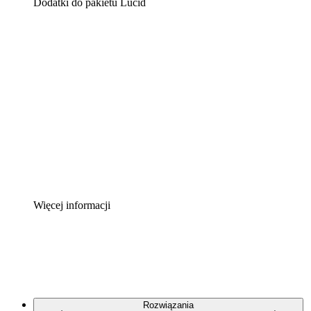
Dodatki do pakietu Lucid
Akcelerator chmury
Lepiej zrozum i zaplanuj przyszłe zmiany w
infrastrukturze chmurowej.
Akcelerator Procesu
Standaryzuj i usprawnij ład organizacyjny w zakresie
dokumentacji procesów.
Enterprise Shield
Zapewnij dodatkową warstwę wzmocnionych
zabezpieczeń i szczegółową kontrolę.
Więcej informacji
Rozwiązania