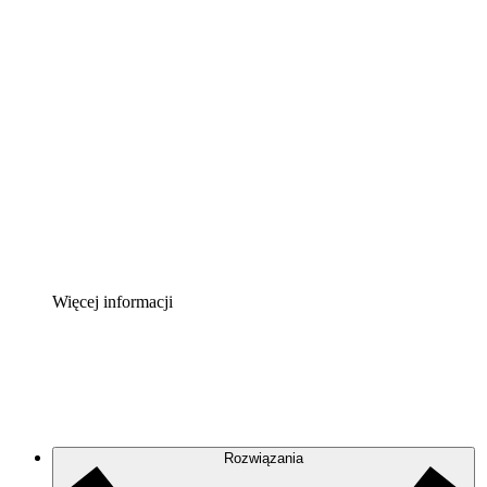
Akcelerator chmury
Lepiej zrozum i zaplanuj przyszłe zmiany w
infrastrukturze chmurowej.
Akcelerator Procesu
Standaryzuj i usprawnij ład organizacyjny w zakresie
dokumentacji procesów.
Enterprise Shield
Zapewnij dodatkową warstwę wzmocnionych
zabezpieczeń i szczegółową kontrolę.
Więcej informacji
Rozwiązania