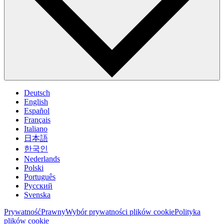
Deutsch
English
Español
Français
Italiano
日本語
한국인
Nederlands
Polski
Português
Pусский
Svenska
Prywatność
Prawny
Wybór prywatności plików cookie
Polityka
plików cookie