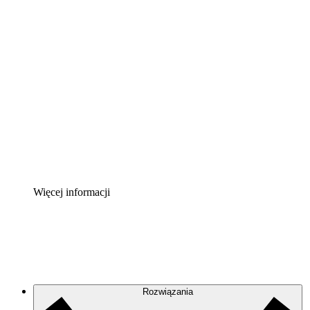
Akcelerator chmury
Lepiej zrozum i zaplanuj przyszłe zmiany w
infrastrukturze chmurowej.
Akcelerator Procesu
Standaryzuj i usprawnij ład organizacyjny w zakresie
dokumentacji procesów.
Enterprise Shield
Zapewnij dodatkową warstwę wzmocnionych
zabezpieczeń i szczegółową kontrolę.
Więcej informacji
Rozwiązania