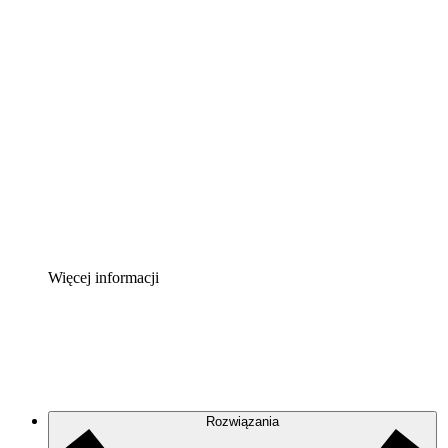
Akcelerator chmury
Lepiej zrozum i zaplanuj przyszłe zmiany w
infrastrukturze chmurowej.
Akcelerator Procesu
Standaryzuj i usprawnij ład organizacyjny w zakresie
dokumentacji procesów.
Enterprise Shield
Zapewnij dodatkową warstwę wzmocnionych
zabezpieczeń i szczegółową kontrolę.
Więcej informacji
Rozwiązania