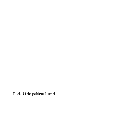
Lucidchart
Inteligentne rozwiązanie do tworzenia diagramów pomag
Lucidspark
Wirtualna tablica, na której zespoły mogą przedstawiać s
airfocus
Platforma do zarządzania produktem i tworzenia map dro
Dodatki do pakietu Lucid
Akcelerator chmury
Lepiej zrozum i zaplanuj przyszłe zmiany w infrastruktu