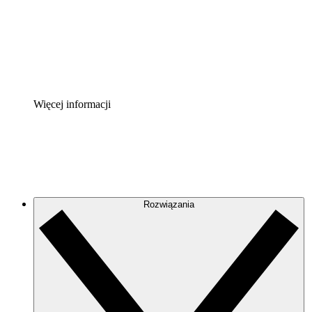
Akcelerator Procesu
Standaryzuj i usprawnij ład organizacyjny w zakresie do
Enterprise Shield
Zapewnij dodatkową warstwę wzmocnionych zabezpiecze
Więcej informacji
Rozwiązania