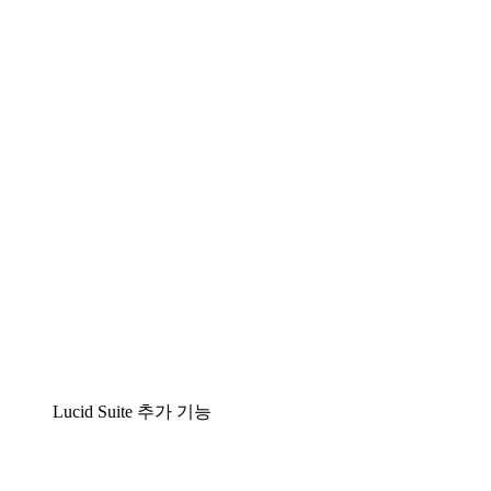
팀이 복잡성을 명확성으로 바꿀 수 있는 지능형 다
이어그램 작성 솔루션
Lucidspark
팀이 최고의 아이디어를 제시하고 실행할 수 있는
가상 화이트보드
airfocus
제품 관리 및 로드매핑
Lucid Suite 추가 기능
클라우드 액셀러레이터