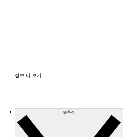
클라우드 인프라에 대한 이해도를 높이고 향후 변
화를 계획할 수 있습니다.
프로세스 액셀러레이터
프로세스 문서의 거버넌스를 표준화하고 개선할
수 있습니다.
Enterprise Shield
보안을 강화하고 세분화된 제어 계층을 추가할 수
있습니다.
정보 더 보기
솔루션