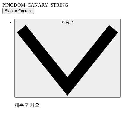
PINGDOM_CANARY_STRING
Skip to Content
제품군
제품군 개요
Lucidchart