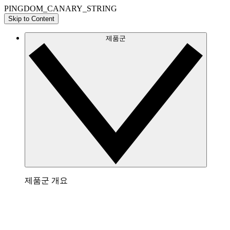
PINGDOM_CANARY_STRING
Skip to Content
제품군
제품군 개요
Lucidchart