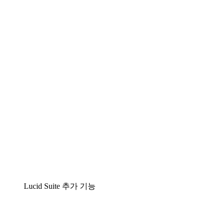
팀이 복잡성을 명확성으로 바꿀 수 있는 지능형 다
이어그램 작성 솔루션
Lucidspark
팀이 최고의 아이디어를 제시하고 실행할 수 있는
가상 화이트보드
airfocus
제품 관리 및 로드매핑
Lucid Suite 추가 기능
클라우드 액셀러레이터