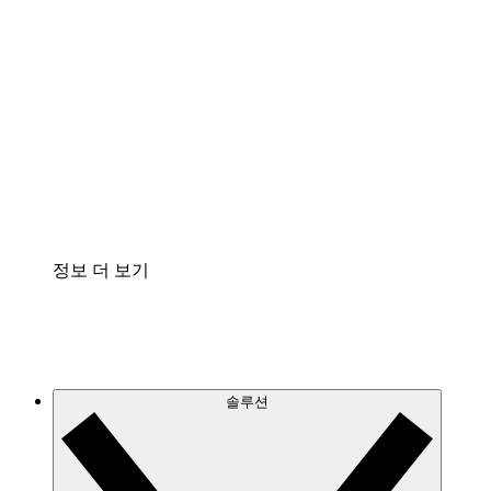
클라우드 인프라에 대한 이해도를 높이고 향후 변
화를 계획할 수 있습니다.
프로세스 액셀러레이터
프로세스 문서의 거버넌스를 표준화하고 개선할
수 있습니다.
Enterprise Shield
보안을 강화하고 세분화된 제어 계층을 추가할 수
있습니다.
정보 더 보기
솔루션