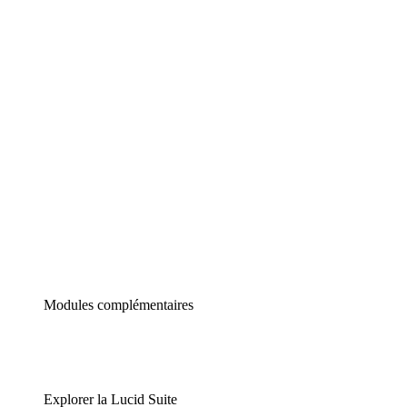
Diagrammes intelligents
Lucidspark
Tableau blanc virtuel
airfocus
Gestion de produit et roadmapping
Modules complémentaires
Explorer la Lucid Suite