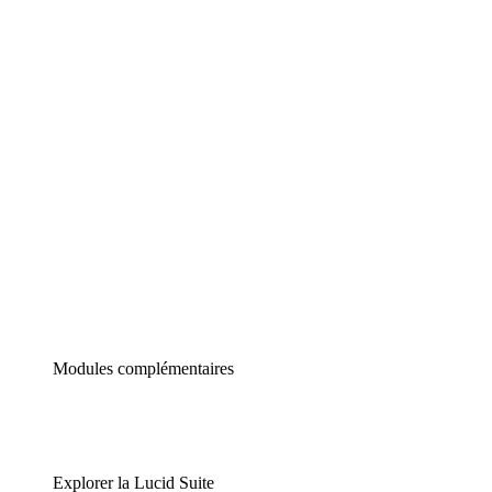
Diagrammes intelligents
Lucidspark
Tableau blanc virtuel
airfocus
Gestion de produit et roadmapping
Modules complémentaires
Explorer la Lucid Suite