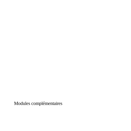
Lucidchart
Diagrammes intelligents
Lucidspark
Tableau blanc virtuel
airfocus
Gestion de produit et roadmapping
Modules complémentaires