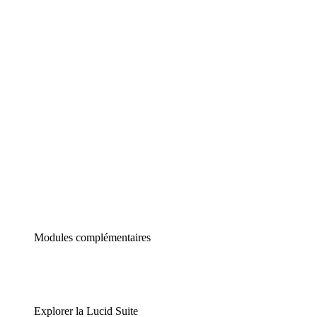
Diagrammes intelligents
Lucidspark
Tableau blanc virtuel
airfocus
Gestion de produit et roadmapping
Modules complémentaires
Explorer la Lucid Suite