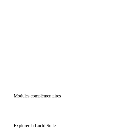
Diagrammes intelligents
Lucidspark
Tableau blanc virtuel
airfocus
Gestion de produit et roadmapping
Modules complémentaires
Explorer la Lucid Suite