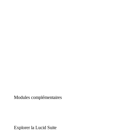
Diagrammes intelligents
Lucidspark
Tableau blanc virtuel
airfocus
Gestion de produit et roadmapping
Modules complémentaires
Explorer la Lucid Suite