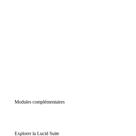
Diagrammes intelligents
Lucidspark
Tableau blanc virtuel
airfocus
Gestion de produit et roadmapping
Modules complémentaires
Explorer la Lucid Suite