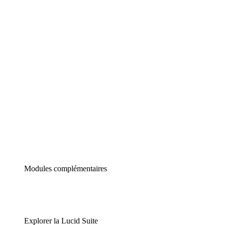
Diagrammes intelligents
Lucidspark
Tableau blanc virtuel
airfocus
Gestion de produit et roadmapping
Modules complémentaires
Explorer la Lucid Suite