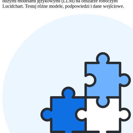
dużymi modelami językowymi (LLM) na obszarze roboczym
Lucidchart. Testuj różne modele, podpowiedzi i dane wejściowe.