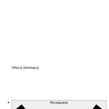
Akcelerator chmury
Lepiej zrozum i zaplanuj przyszłe zmiany w
infrastrukturze chmurowej.
Akcelerator Procesu
Standaryzuj i usprawnij ład organizacyjny w zakresie
dokumentacji procesów.
Enterprise Shield
Zapewnij dodatkową warstwę wzmocnionych
zabezpieczeń i szczegółową kontrolę.
Więcej informacji
Rozwiązania