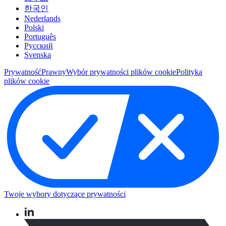
한국인
Nederlands
Polski
Português
Pусский
Svenska
Prywatność
Prawny
Wybór prywatności plików cookie
Polityka
plików cookie
Twoje wybory dotyczące prywatności