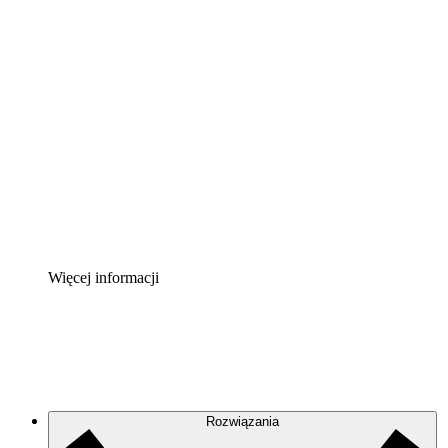
Akcelerator chmury
Lepiej zrozum i zaplanuj przyszłe zmiany w
infrastrukturze chmurowej.
Akcelerator Procesu
Standaryzuj i usprawnij ład organizacyjny w zakresie
dokumentacji procesów.
Enterprise Shield
Zapewnij dodatkową warstwę wzmocnionych
zabezpieczeń i szczegółową kontrolę.
Więcej informacji
Rozwiązania