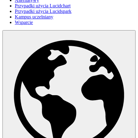
Alternatywy
Przypadki użycia Lucidchart
Przypadki użycia Lucidspark
Kampus uczelniany
Wsparcie