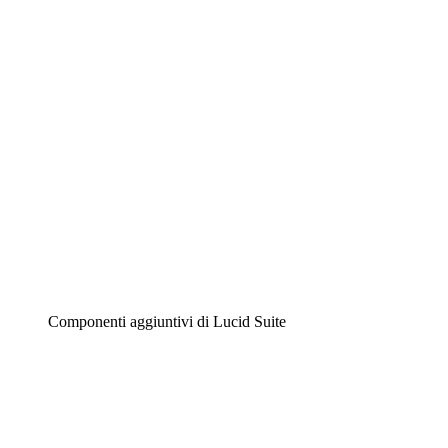
Diagrammi intelligenti
Lucidspark
Lavagna virtuale
Airfocus
Gestione del prodotto e roadmap
Componenti aggiuntivi di Lucid Suite
Acceleratore cloud
Comprendi e pianifica meglio i futuri cambiamenti della
tua infrastruttura cloud.
Acceleratore di processo