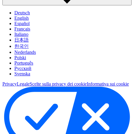
Deutsch
English
Español
Français
Italiano
日本語
한국인
Nederlands
Polski
Português
Pусский
Svenska
Privacy
Legale
Scelte sulla privacy dei cookie
Informativa sui cookie