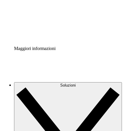
Standardizza e migliora la governance della
documentazione dei processi.
Enterprise Shield
Aggiungi un livello avanzato di sicurezza rafforzata e
controllo granulare.
Maggiori informazioni
Soluzioni