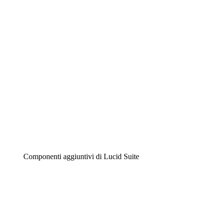
Diagrammi intelligenti
Lucidspark
Lavagna virtuale
Airfocus
Gestione del prodotto e roadmap
Componenti aggiuntivi di Lucid Suite
Acceleratore cloud
Comprendi e pianifica meglio i futuri cambiamenti della
tua infrastruttura cloud.
Acceleratore di processo