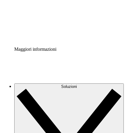
Standardizza e migliora la governance della
documentazione dei processi.
Enterprise Shield
Aggiungi un livello avanzato di sicurezza rafforzata e
controllo granulare.
Maggiori informazioni
Soluzioni