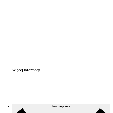
Akcelerator chmury
Lepiej zrozum i zaplanuj przyszłe zmiany w
infrastrukturze chmurowej.
Akcelerator Procesu
Standaryzuj i usprawnij ład organizacyjny w zakresie
dokumentacji procesów.
Enterprise Shield
Zapewnij dodatkową warstwę wzmocnionych
zabezpieczeń i szczegółową kontrolę.
Więcej informacji
Rozwiązania