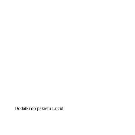
Lucidchart
Inteligentne rozwiązanie do tworzenia diagramów pomag
Lucidspark
Wirtualna tablica, na której zespoły mogą przedstawiać s
airfocus
Platforma do zarządzania produktem i tworzenia map dro
Dodatki do pakietu Lucid
Akcelerator chmury
Lepiej zrozum i zaplanuj przyszłe zmiany w infrastruktu