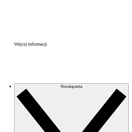
Akcelerator Procesu
Standaryzuj i usprawnij ład organizacyjny w zakresie do
Enterprise Shield
Zapewnij dodatkową warstwę wzmocnionych zabezpiecze
Więcej informacji
Rozwiązania