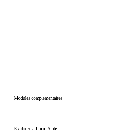
Diagrammes intelligents
Lucidspark
Tableau blanc virtuel
airfocus
Gestion de produit et roadmapping
Modules complémentaires
Explorer la Lucid Suite