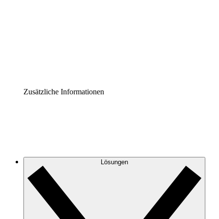
Prozess-Accelerator
Governance der Prozessdokumentation vereinheitlichen
und stärken.
Enterprise Shield
Zusätzliche Sicherheitslayer und granulare
Zugriffskontrolle.
Zusätzliche Informationen
Lösungen