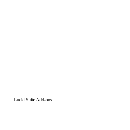
Lucidchart
Intelligente Diagrammerstellung
Lucidspark
Digitales Whiteboarding
airfocus
Produktmanagement und -roadmapping
Lucid Suite Add-ons
Cloud-Accelerator
Besseres Verständnis und Planung künftiger Cloud-
Infrastruktur-Änderungen.