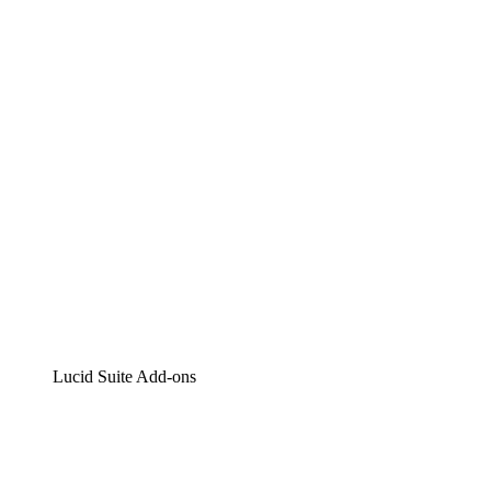
Lucidchart
Intelligente Diagrammerstellung
Lucidspark
Digitales Whiteboarding
airfocus
Produktmanagement und -roadmapping
Lucid Suite Add-ons
Cloud-Accelerator
Besseres Verständnis und Planung künftiger Cloud-
Infrastruktur-Änderungen.