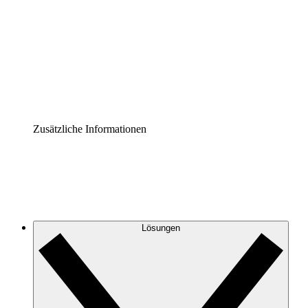
Prozess-Accelerator
Governance der Prozessdokumentation vereinheitlichen
und stärken.
Enterprise Shield
Zusätzliche Sicherheitslayer und granulare
Zugriffskontrolle.
Zusätzliche Informationen
Lösungen