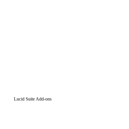
Lucidchart
Intelligente Diagrammerstellung
Lucidspark
Digitales Whiteboarding
airfocus
Produktmanagement und -roadmapping
Lucid Suite Add-ons
Cloud-Accelerator
Besseres Verständnis und Planung künftiger Cloud-
Infrastruktur-Änderungen.