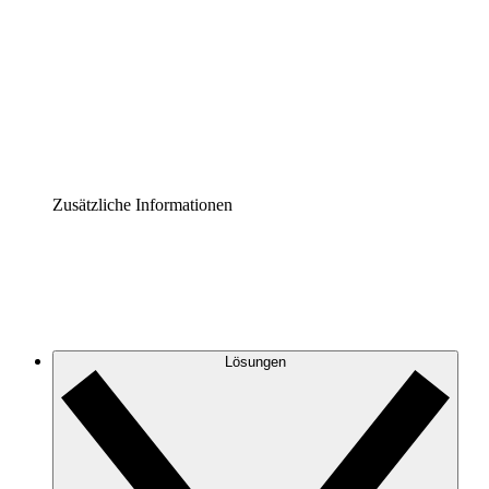
Prozess-Accelerator
Governance der Prozessdokumentation vereinheitlichen
und stärken.
Enterprise Shield
Zusätzliche Sicherheitslayer und granulare
Zugriffskontrolle.
Zusätzliche Informationen
Lösungen