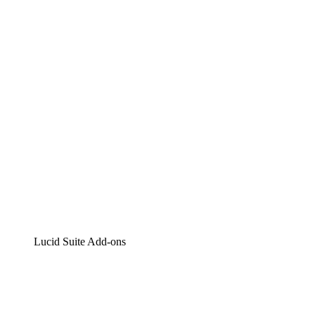
Lucidchart
Intelligente Diagrammerstellung
Lucidspark
Digitales Whiteboarding
airfocus
Produktmanagement und -roadmapping
Lucid Suite Add-ons
Cloud-Accelerator
Besseres Verständnis und Planung künftiger Cloud-
Infrastruktur-Änderungen.