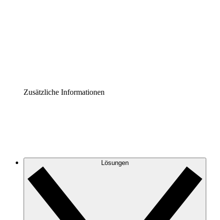
Prozess-Accelerator
Governance der Prozessdokumentation vereinheitlichen
und stärken.
Enterprise Shield
Zusätzliche Sicherheitslayer und granulare
Zugriffskontrolle.
Zusätzliche Informationen
Lösungen