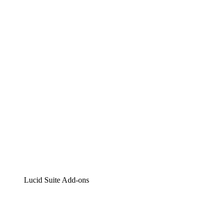
Lucidchart
Intelligente Diagrammerstellung
Lucidspark
Digitales Whiteboarding
airfocus
Produktmanagement und -roadmapping
Lucid Suite Add-ons
Cloud-Accelerator
Besseres Verständnis und Planung künftiger Cloud-
Infrastruktur-Änderungen.