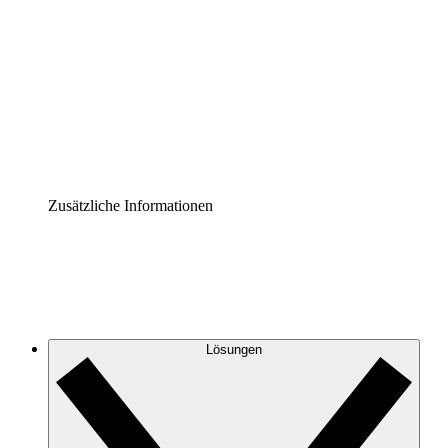
Prozess-Accelerator
Governance der Prozessdokumentation vereinheitlichen
und stärken.
Enterprise Shield
Zusätzliche Sicherheitslayer und granulare
Zugriffskontrolle.
Zusätzliche Informationen
Lösungen