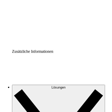
Prozess-Accelerator
Governance der Prozessdokumentation vereinheitlichen
und stärken.
Enterprise Shield
Zusätzliche Sicherheitslayer und granulare
Zugriffskontrolle.
Zusätzliche Informationen
Lösungen