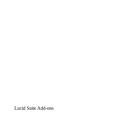
Lucidchart
Intelligente Diagrammerstellung
Lucidspark
Digitales Whiteboarding
airfocus
Produktmanagement und -roadmapping
Lucid Suite Add-ons
Cloud-Accelerator
Besseres Verständnis und Planung künftiger Cloud-
Infrastruktur-Änderungen.