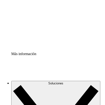
Comprende y planifica mejor los cambios futuros en tu
infraestructura de nube
Acelerador de Procesos
Estandariza y mejora el control de la documentación de
procesos
Enterprise Shield
Añade una capa de seguridad reforzada y control
detallado.
Más información
Soluciones