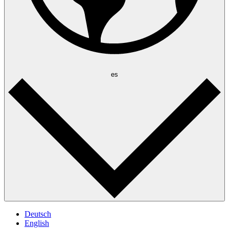
es
Deutsch
English