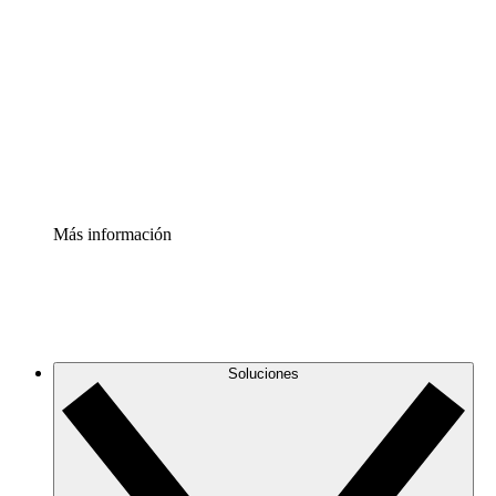
infraestructura de nube
Acelerador de Procesos
Estandariza y mejora el control de la documentación de
procesos
Enterprise Shield
Añade una capa de seguridad reforzada y control
detallado.
Más información
Soluciones