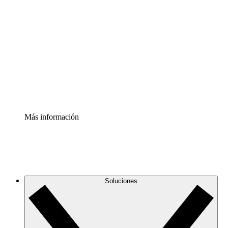
Comprende y planifica mejor los cambios futuros en tu
infraestructura de nube
Acelerador de Procesos
Estandariza y mejora el control de la documentación de
procesos
Enterprise Shield
Añade una capa de seguridad reforzada y control
detallado.
Más información
Soluciones