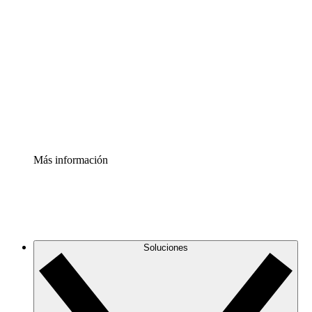
Comprende y planifica mejor los cambios futuros en tu
infraestructura de nube
Acelerador de Procesos
Estandariza y mejora el control de la documentación de
procesos
Enterprise Shield
Añade una capa de seguridad reforzada y control
detallado.
Más información
Soluciones