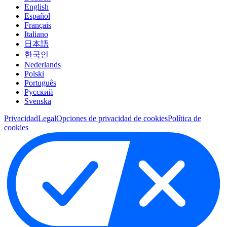
English
Español
Français
Italiano
日本語
한국인
Nederlands
Polski
Português
Pусский
Svenska
Privacidad
Legal
Opciones de privacidad de cookies
Política de
cookies