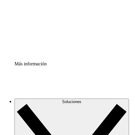
infraestructura de nube
Acelerador de Procesos
Estandariza y mejora el control de la documentación de
procesos
Enterprise Shield
Añade una capa de seguridad reforzada y control
detallado.
Más información
Soluciones