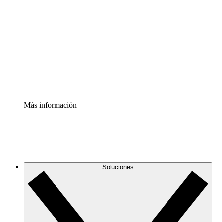
infraestructura de nube
Acelerador de Procesos
Estandariza y mejora el control de la documentación de
procesos
Enterprise Shield
Añade una capa de seguridad reforzada y control
detallado.
Más información
Soluciones