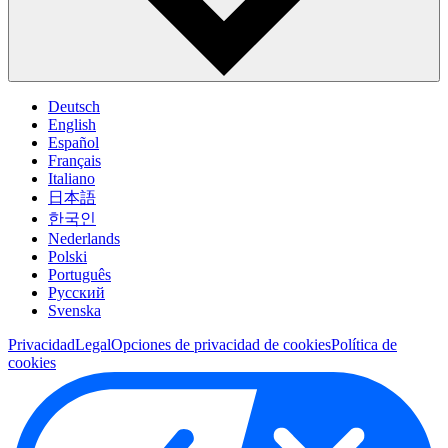
Deutsch
English
Español
Français
Italiano
日本語
한국인
Nederlands
Polski
Português
Pусский
Svenska
Privacidad
Legal
Opciones de privacidad de cookies
Política de
cookies