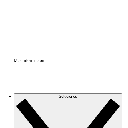
infraestructura de nube
Acelerador de Procesos
Estandariza y mejora el control de la documentación de
procesos
Enterprise Shield
Añade una capa de seguridad reforzada y control
detallado.
Más información
Soluciones