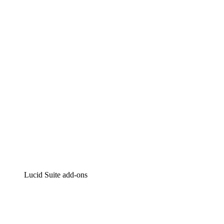
Lucidchart
Intelligente diagrammen
Lucidspark
Online whiteboard
airfocus
Product management en roadmapping
Lucid Suite add-ons
Cloud versneller
Begrijp en plan toekomstige veranderingen aan je cloud
infrastructuur beter