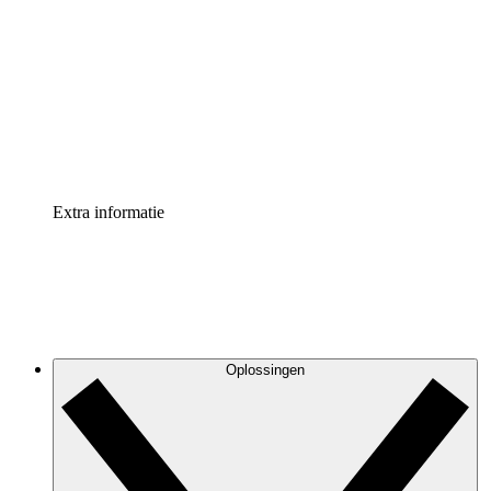
Processversneller
Standaardiseer en verbeter de beheer van
procesdocumentatie
Enterprise shield
Voeg een extra laag versterkte beveiliging en controle
toe
Extra informatie
Oplossingen