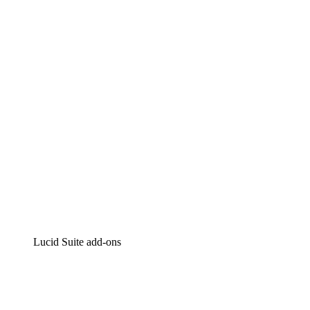
Lucidchart
Intelligente diagrammen
Lucidspark
Online whiteboard
airfocus
Product management en roadmapping
Lucid Suite add-ons
Cloud versneller
Begrijp en plan toekomstige veranderingen aan je cloud
infrastructuur beter