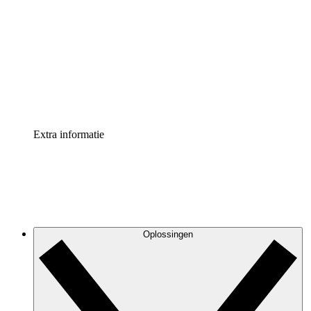
Processversneller
Standaardiseer en verbeter de beheer van
procesdocumentatie
Enterprise shield
Voeg een extra laag versterkte beveiliging en controle
toe
Extra informatie
Oplossingen