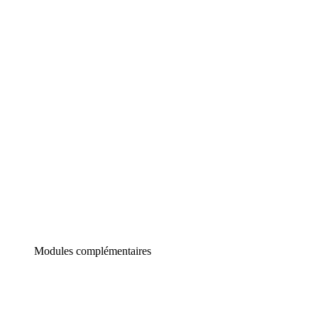
Lucidchart
Diagrammes intelligents
Lucidspark
Tableau blanc virtuel
airfocus
Gestion de produit et roadmapping
Modules complémentaires